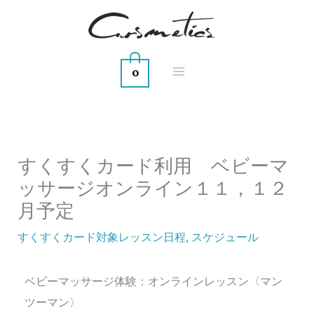
内
容
を
0
ス
キ
ッ
プ
すくすくカード利用 ベビーマ
ッサージオンライン１１，１２
月予定
すくすくカード対象レッスン日程
,
スケジュール
ベビーマッサージ体験：オンラインレッスン〈マン
ツーマン〉