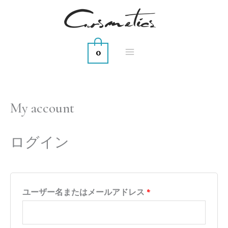
内
容
を
0
ス
キ
ッ
プ
My account
必
必
須
須
ログイン
ユーザー名またはメールアドレス
*